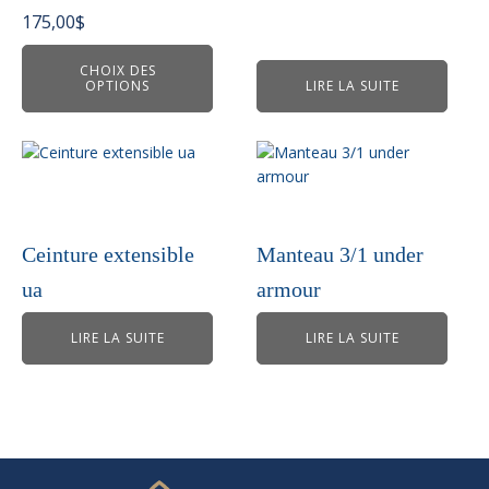
peuvent
175,00
$
être
choisies
CHOIX DES
OPTIONS
LIRE LA SUITE
sur
la
page
du
produit
Ceinture extensible
Manteau 3/1 under
ua
armour
LIRE LA SUITE
LIRE LA SUITE