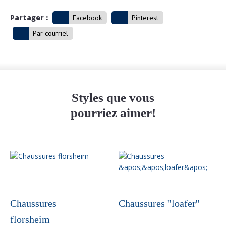
Partager :
Facebook
Pinterest
Par courriel
Styles que vous
pourriez aimer!
Ce
produit
a
plusieurs
variations.
Chaussures
Chaussures ''loafer''
Les
florsheim
options