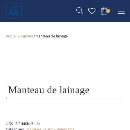
0
Accueil
/
Saisons
/ Manteau de lainage
Manteau de lainage
UGS :
3f3d40be5eda
Catégories :
Marques
,
Saisons
,
Vêtements