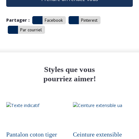
Partager :
Facebook
Pinterest
Par courriel
Styles que vous
pourriez aimer!
Ce
produit
a
plusieurs
variations.
Pantalon coton tiger
Ceinture extensible