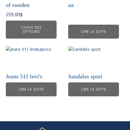
Les
of sweden
ua
options
peuvent
259,00
$
être
choisies
CHOIX DES
OPTIONS
LIRE LA SUITE
sur
la
page
du
produit
Jeans 511 levi's
Sandales sport
LIRE LA SUITE
LIRE LA SUITE