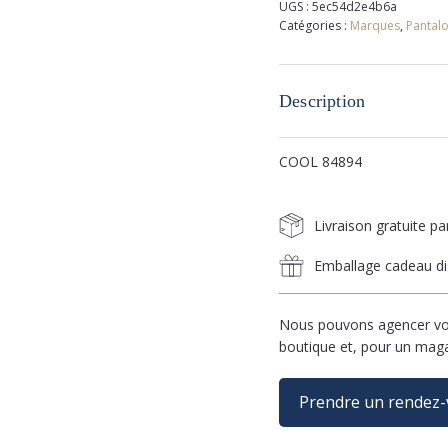
UGS :
5ec54d2e4b6a
Catégories :
Marques
,
Pantal
Description
COOL 84894
Livraison gratuite p
Emballage cadeau di
Nous pouvons agencer vos
boutique et, pour un mag
Prendre un rendez