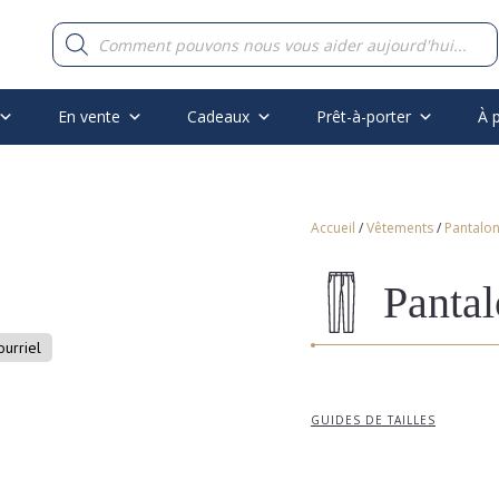
Recherche
de
produits
En vente
Cadeaux
Prêt-à-porter
À 
Accueil
/
Vêtements
/
Pantalo
Pantal
ourriel
GUIDES DE TAILLES