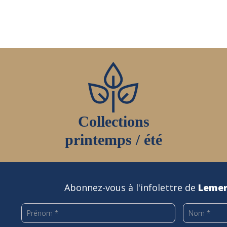
sur
sur
la
la
page
page
du
du
produit
produit
Collections
printemps / été
Abonnez-vous à l'infolettre de
Lemer