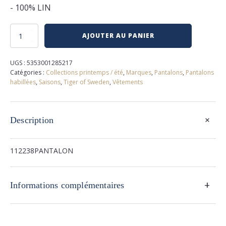
- 100% LIN
quantité
AJOUTER AU PANIER
de
Pantalon
lin
UGS :
5353001285217
tiger
Catégories :
Collections printemps / été
,
Marques
,
Pantalons
,
Pantalons
of
habillées
,
Saisons
,
Tiger of Sweden
,
Vêtements
sweden
+
Description
112238PANTALON
+
Informations complémentaires