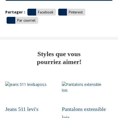
Partager :
Facebook
Pinterest
Par courriel
Styles que vous
pourriez aimer!
Ce
produit
a
plusieurs
variations.
Jeans 511 levi's
Pantalons extensible
Les
lois