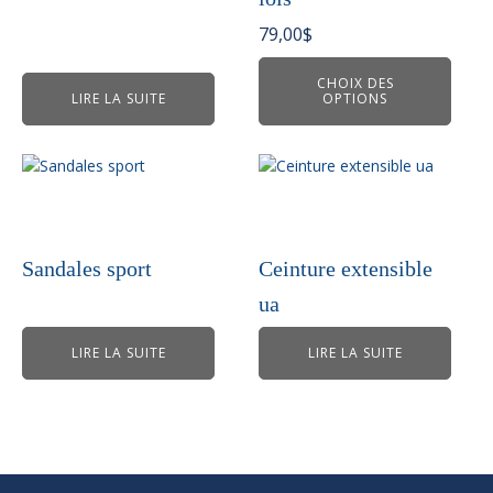
options
peuvent
79,00
$
être
choisies
CHOIX DES
LIRE LA SUITE
OPTIONS
sur
la
page
du
produit
Sandales sport
Ceinture extensible
ua
LIRE LA SUITE
LIRE LA SUITE