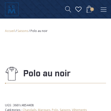
0
Accueil
/
Saisons
/ Polo au noir
Polo au noir
UGS :
3661c4854408
Catégories :
Chandails
,
Marques
,
Polo
,
Saisons
,
Vêtements