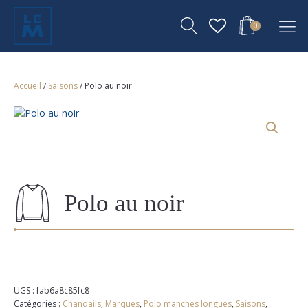
0
Accueil
/
Saisons
/ Polo au noir
Polo au noir
UGS :
fab6a8c85fc8
Catégories :
Chandails
,
Marques
,
Polo manches longues
,
Saisons
,