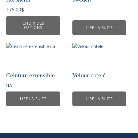
options
peuvent
175,00
$
être
choisies
CHOIX DES
OPTIONS
LIRE LA SUITE
sur
la
page
du
produit
Ceinture extensible
Velour cotelé
ua
LIRE LA SUITE
LIRE LA SUITE