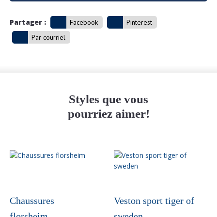
Partager :
Facebook
Pinterest
Par courriel
Styles que vous
pourriez aimer!
Ce
produit
a
plusieurs
variations.
Chaussures
Veston sport tiger of
Les
florsheim
sweden