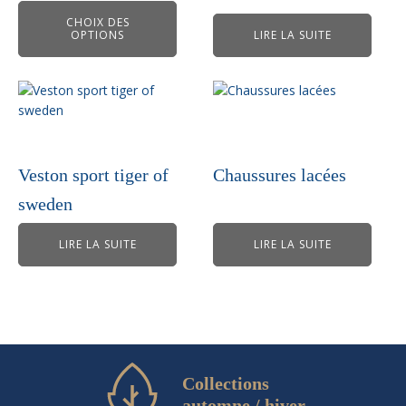
choisies
CHOIX DES
OPTIONS
LIRE LA SUITE
sur
la
page
du
produit
Veston sport tiger of
Chaussures lacées
sweden
LIRE LA SUITE
LIRE LA SUITE
Collections
automne / hiver