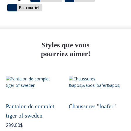
Par courriel
Styles que vous
pourriez aimer!
Ce
produit
a
plusieurs
variations.
Pantalon de complet
Chaussures ''loafer''
Les
tiger of sweden
options
peuvent
299,00
$
être