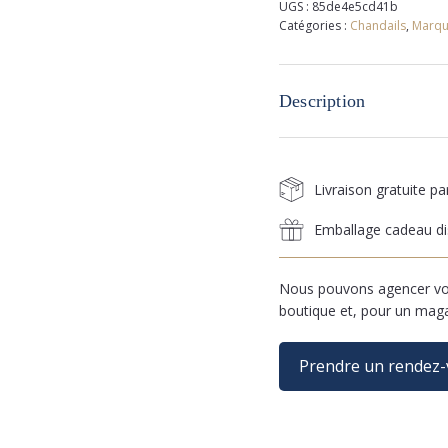
UGS :
85de4e5cd41b
Catégories :
Chandails
,
Marqu
Description
Livraison gratuite p
Emballage cadeau di
Nous pouvons agencer vos
boutique et, pour un mag
Prendre un rendez