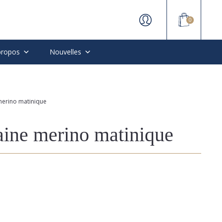
0
propos
Nouvelles
 merino matinique
aine merino matinique