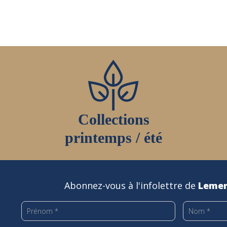
page
du
produit
Collections
printemps / été
Abonnez-vous à l'infolettre de
Lemer