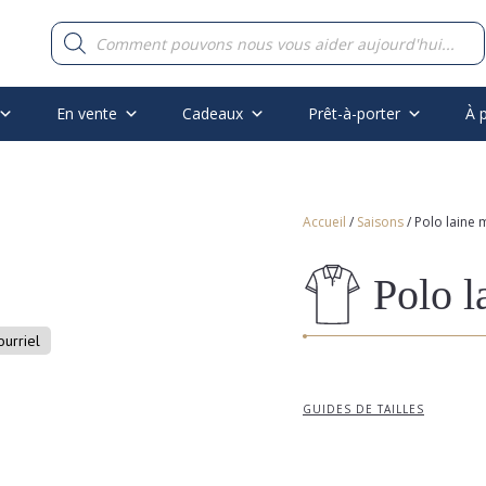
Recherche
de
produits
En vente
Cadeaux
Prêt-à-porter
À 
Accueil
/
Saisons
/ Polo laine
Polo l
ourriel
GUIDES DE TAILLES