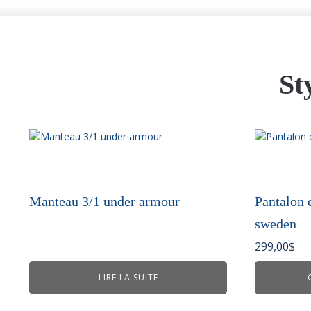
St
Ce
produit
a
plusieurs
variations.
Manteau 3/1 under armour
Pantalon 
Les
sweden
options
peuvent
299,00
$
être
choisies
LIRE LA SUITE
sur
la