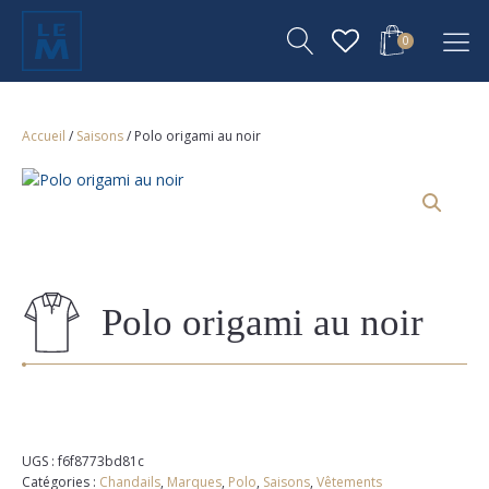
0
Accueil
/
Saisons
/ Polo origami au noir
Polo origami au noir
UGS :
f6f8773bd81c
Catégories :
Chandails
,
Marques
,
Polo
,
Saisons
,
Vêtements