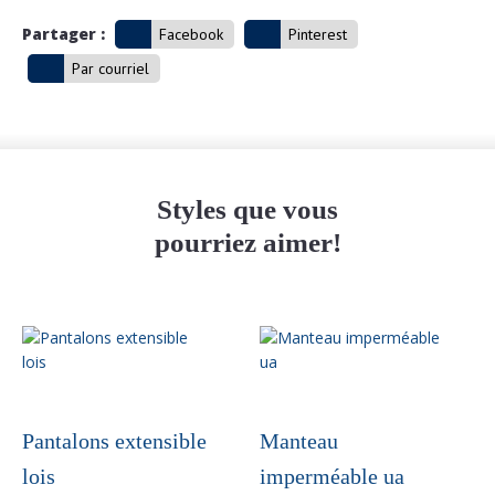
Partager :
Facebook
Pinterest
Par courriel
Styles que vous
pourriez aimer!
Ce
produit
a
plusieurs
variations.
Pantalons extensible
Manteau
Les
lois
imperméable ua
options