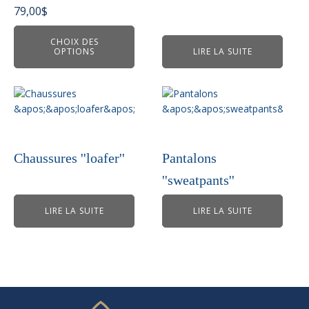
peuvent
79,00
$
être
choisies
CHOIX DES
OPTIONS
LIRE LA SUITE
sur
la
page
du
produit
Chaussures ''loafer''
Pantalons
''sweatpants''
LIRE LA SUITE
LIRE LA SUITE