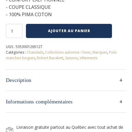
- COUPE CLASSIQUE
- 100% PIMA COTON
quantité
AJOUTER AU PANIER
de
Polo
robert
UGS :
5353001265127
barakett
Catégories :
Chandails
,
Collections automne / hiver
,
Marques
,
Polo
manches longues
,
Robert Barakett
,
Saisons
,
Vêtements
+
Description
+
Informations complémentaires
Livraison gratuite partout au Québec avec tout achat de