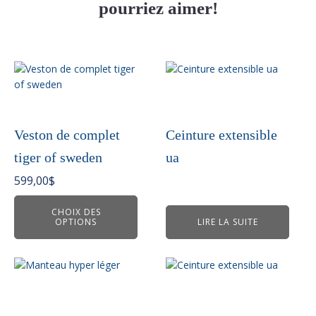
pourriez aimer!
Ce
produit
a
plusieurs
variations.
Veston de complet
Ceinture extensible
Les
tiger of sweden
ua
options
peuvent
599,00
$
être
choisies
CHOIX DES
OPTIONS
LIRE LA SUITE
sur
la
page
du
produit