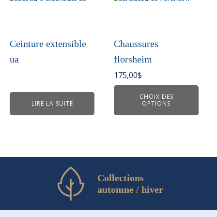
produit
a
plusieurs
variations.
Ceinture extensible
Chaussures
Les
ua
florsheim
options
peuvent
175,00
$
être
choisies
CHOIX DES
LIRE LA SUITE
OPTIONS
sur
la
page
du
produit
Collections
automne / hiver