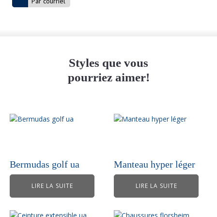
Par courriel
Styles que vous
pourriez aimer!
Bermudas golf ua
Manteau hyper léger
LIRE LA SUITE
LIRE LA SUITE
Ce