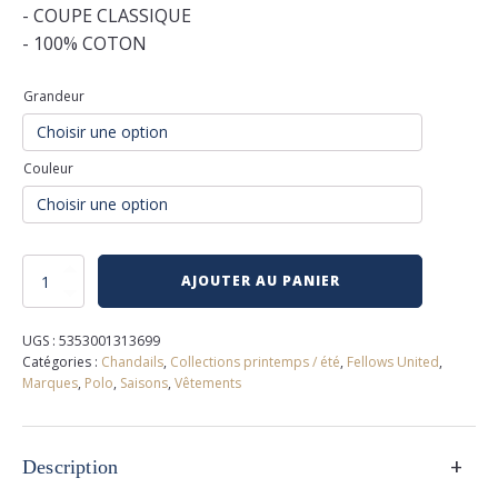
- COUPE CLASSIQUE
- 100% COTON
Grandeur
Couleur
quantité
AJOUTER AU PANIER
de
Polo
tricot
UGS :
5353001313699
fellows
Catégories :
Chandails
,
Collections printemps / été
,
Fellows United
,
united
Marques
,
Polo
,
Saisons
,
Vêtements
+
Description