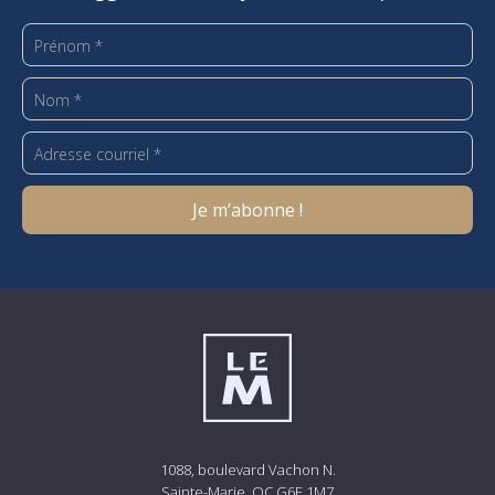
1088, boulevard Vachon N.
Sainte-Marie, QC G6E 1M7