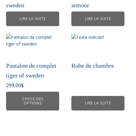
sweden
armour
LIRE LA SUITE
LIRE LA SUITE
Ce
produit
a
plusieurs
variations.
Pantalon de complet
Robe de chambre
Les
tiger of sweden
options
peuvent
299,00
$
être
choisies
CHOIX DES
OPTIONS
LIRE LA SUITE
sur
la
page
du
produit