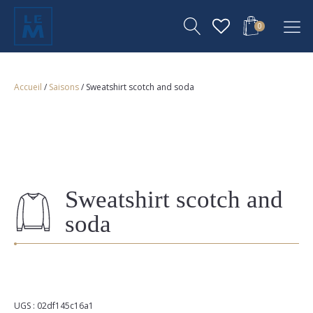
0
Accueil
/
Saisons
/ Sweatshirt scotch and soda
Sweatshirt scotch and
soda
UGS :
02df145c16a1