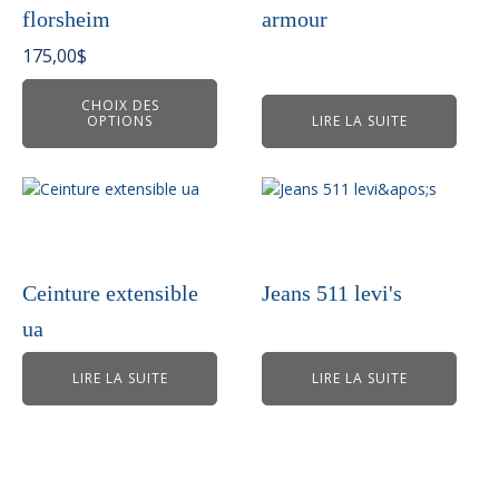
Les
florsheim
armour
options
peuvent
175,00
$
être
choisies
CHOIX DES
OPTIONS
LIRE LA SUITE
sur
la
page
du
produit
Ceinture extensible
Jeans 511 levi's
ua
LIRE LA SUITE
LIRE LA SUITE