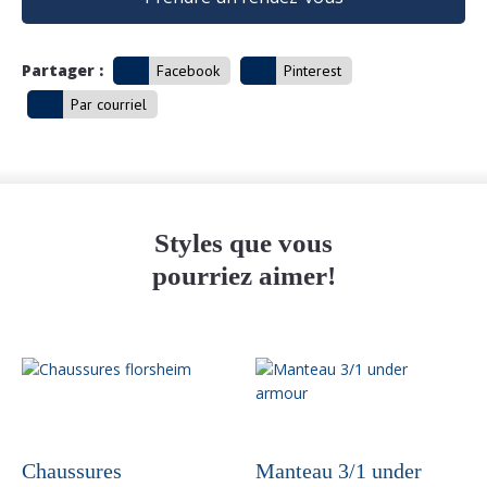
Partager :
Facebook
Pinterest
Par courriel
Styles que vous
pourriez aimer!
Ce
produit
a
plusieurs
variations.
Chaussures
Manteau 3/1 under