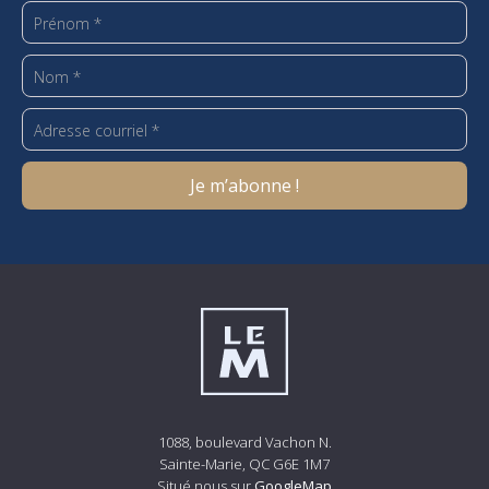
1088, boulevard Vachon N.
Sainte-Marie, QC G6E 1M7
Situé nous sur
GoogleMap