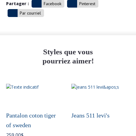
Partager :
Facebook
Pinterest
Par courriel
Styles que vous
pourriez aimer!
Ce
produit
a
plusieurs
variations.
Pantalon coton tiger
Jeans 511 levi's
Les
of sweden
options
peuvent
259,00
$