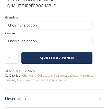
- QUALITÉ IRRÉPROCHABLE
Grandeur
Couleur
quantité
AJOUTER AU PANIER
de
T-
shirt
UGS :
5353001129665
lacoste
Catégories :
Chandails
,
Collections 4 saisons
,
Lacoste
,
Marques
,
Saisons
,
T-shirt manches courtes
,
Vêtements
+
Description