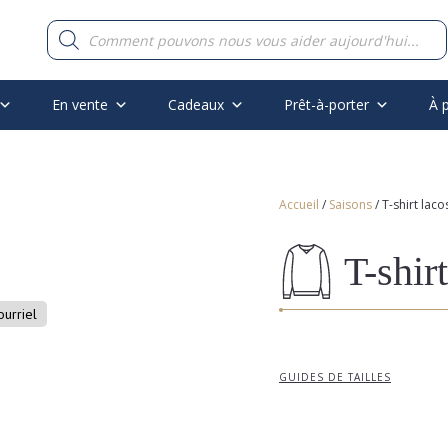
Recherche
de
produits
En vente
Cadeaux
Prêt-à-porter
À 
Accueil
/
Saisons
/ T-shirt laco
T-shir
ourriel
GUIDES DE TAILLES