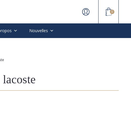
0
propos
Nouvelles
ste
t lacoste