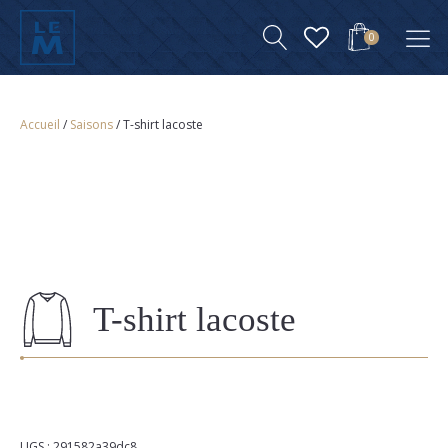
0
Accueil
/
Saisons
/ T-shirt lacoste
T-shirt lacoste
UGS :
291582a39dc8