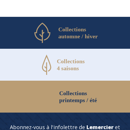
du
produit
Collections
automne / hiver
Collections
4 saisons
Collections
printemps / été
Abonnez-vous à l'infolettre de
Lemercier
et