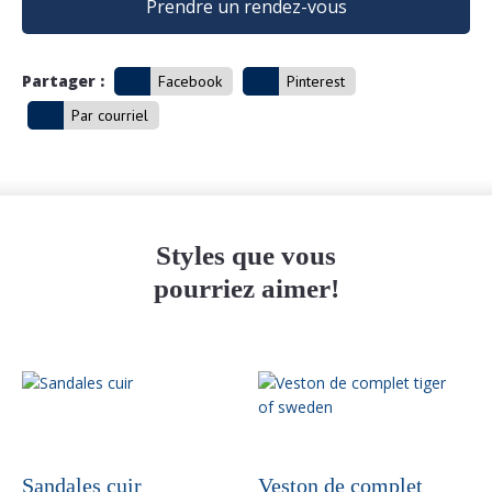
Prendre un rendez-vous
Partager :
Facebook
Pinterest
Par courriel
Styles que vous
pourriez aimer!
Ce
produit
a
plusieurs
variations.
Sandales cuir
Veston de complet