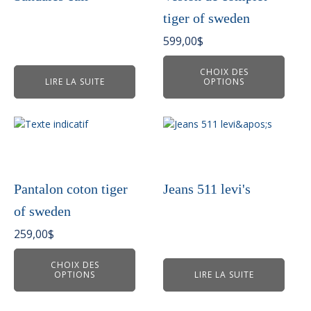
Les
tiger of sweden
options
peuvent
599,00
$
être
choisies
CHOIX DES
LIRE LA SUITE
OPTIONS
sur
la
page
Ce
du
produit
produit
a
plusieurs
variations.
Pantalon coton tiger
Jeans 511 levi's
Les
of sweden
options
peuvent
259,00
$
être
choisies
CHOIX DES
OPTIONS
LIRE LA SUITE
sur
la
page