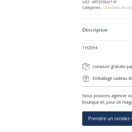
UGS :
d972593a1141
Catégories :
Chandails
,
Marqu
Description
TH2054
Livraison gratuite p
Emballage cadeau di
Nous pouvons agencer vos
boutique et, pour un mag
Prendre un rendez