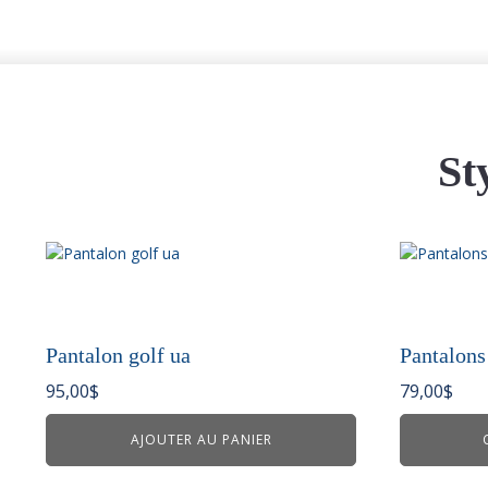
St
Ce
produit
a
plusieurs
variations.
Pantalon golf ua
Pantalons 
Les
95,00
$
79,00
$
options
peuvent
AJOUTER AU PANIER
être
choisies