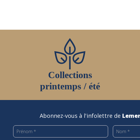
sur
la
page
du
produit
Collections
printemps / été
Abonnez-vous à l'infolettre de
Lemer