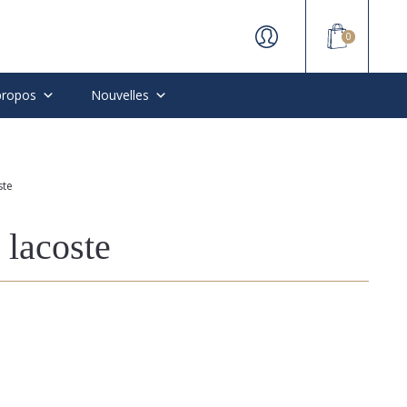
0
propos
Nouvelles
ste
t lacoste