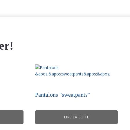
er!
Pantalons ''sweatpants''
LIRE LA SUITE