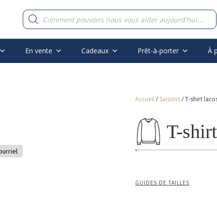
Recherche
de
produits
En vente
Cadeaux
Prêt-à-porter
À 
Accueil
/
Saisons
/ T-shirt laco
T-shir
ourriel
GUIDES DE TAILLES