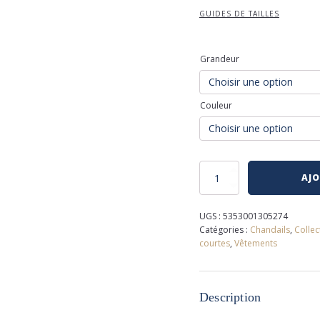
GUIDES DE TAILLES
Grandeur
Couleur
quantité
AJO
de
T-
shirt
UGS :
5353001305274
scotch
Catégories :
Chandails
,
Collec
and
courtes
,
Vêtements
soda
Description