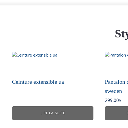
St
Ce
produit
a
plusieurs
variations.
Ceinture extensible ua
Pantalon 
Les
sweden
options
peuvent
299,00
$
être
choisies
LIRE LA SUITE
sur
la