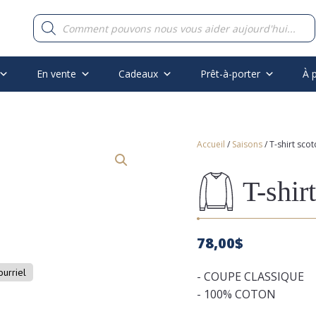
Recherche
de
produits
En vente
Cadeaux
Prêt-à-porter
À 
Accueil
/
Saisons
/ T-shirt sco
T-shir
78,00
$
ourriel
- COUPE CLASSIQUE
- 100% COTON