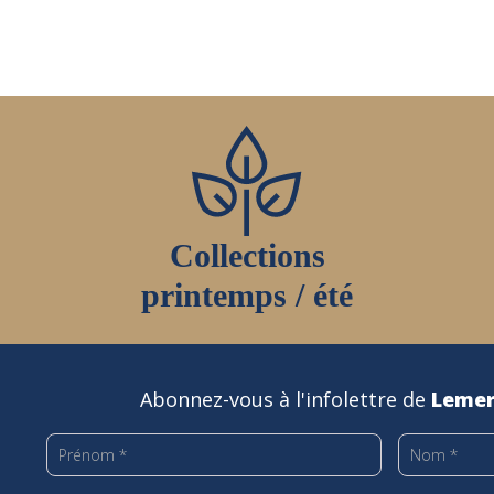
page
du
produit
Collections
printemps / été
Abonnez-vous à l'infolettre de
Lemer