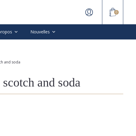
0
propos
Nouvelles
tch and soda
t scotch and soda