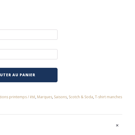
UTER AU PANIER
tions printemps / été
,
Marques
,
Saisons
,
Scotch & Soda
,
T-shirt manches
+