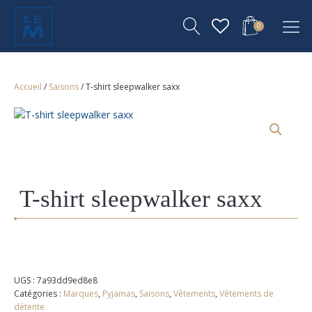
0
Accueil
/
Saisons
/ T-shirt sleepwalker saxx
T-shirt sleepwalker saxx
UGS :
7a93dd9ed8e8
Catégories :
Marques
,
Pyjamas
,
Saisons
,
Vêtements
,
Vêtements de
détente