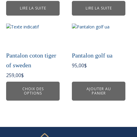
LIRE LA SUITE
LIRE LA SUITE
Ce
produit
a
plusieurs
variations.
Pantalon coton tiger
Pantalon golf ua
Les
of sweden
95,00
$
options
peuvent
259,00
$
être
choisies
CHOIX DES
AJOUTER AU
OPTIONS
PANIER
sur
la
page
du
produit