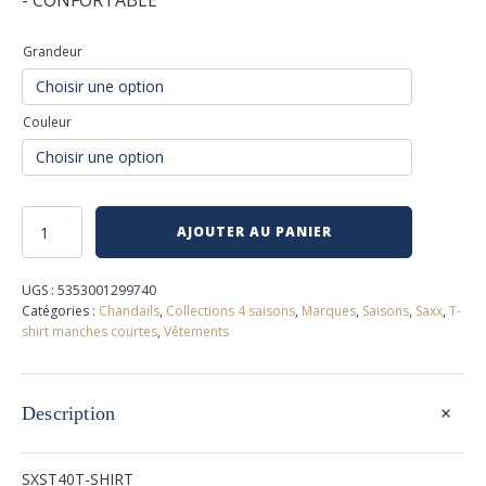
- CONFORTABLE
Grandeur
Couleur
quantité
AJOUTER AU PANIER
de
T-
shirt
UGS :
5353001299740
snooze
Catégories :
Chandails
,
Collections 4 saisons
,
Marques
,
Saisons
,
Saxx
,
T-
saxx
shirt manches courtes
,
Vêtements
+
Description
SXST40T-SHIRT