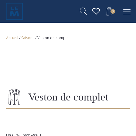
0
Accueil
/
Saisons
/ Veston de complet
Veston de complet
UGS :
7ea0601e52fd