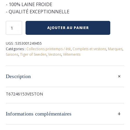
- 100% LAINE FROIDE
- QUALITÉ EXCEPTIONNELLE
quantité
AJOUTER AU PANIER
de
Veston
de
UGS :
5353001249455
complet
Catégories :
Collections printemps / été
,
Complets et vestons
,
Marques
,
tiger
Saisons
,
Tiger of Sweden
,
Vestons
,
Vêtements
of
sweden
+
Description
T67246153VESTON
+
Informations complémentaires