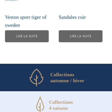
produit
Veston sport tiger of
Sandales cuir
sweden
LIRE LA SUITE
LIRE LA SUITE
Collections
automne / hiver
Collections
4 saisons