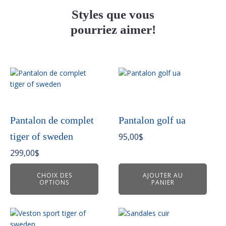
Styles que vous
pourriez aimer!
Ce
produit
a
plusieurs
variations.
Pantalon de complet
Pantalon golf ua
Les
tiger of sweden
95,00
$
options
peuvent
299,00
$
être
choisies
CHOIX DES
AJOUTER AU
OPTIONS
PANIER
sur
la
page
du