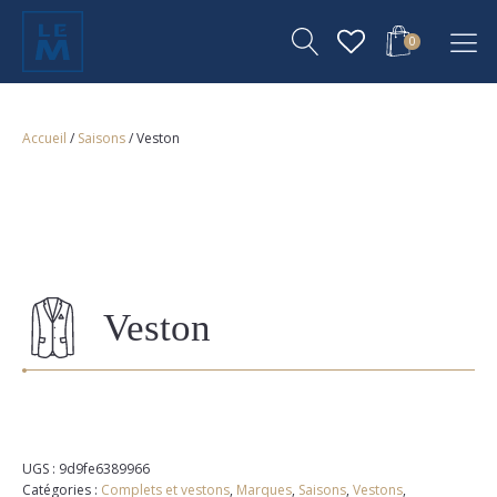
0
Accueil
/
Saisons
/ Veston
Veston
UGS :
9d9fe6389966
Catégories :
Complets et vestons
,
Marques
,
Saisons
,
Vestons
,