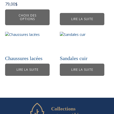
peuvent
79,00
$
être
choisies
CHOIX DES
OPTIONS
LIRE LA SUITE
sur
la
page
du
produit
Chaussures lacées
Sandales cuir
LIRE LA SUITE
LIRE LA SUITE
Collections