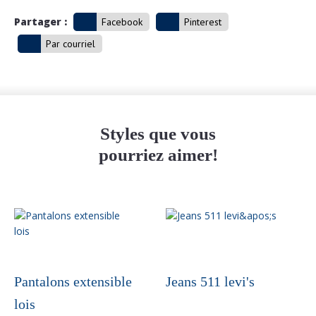
Partager :
Facebook
Pinterest
Par courriel
Styles que vous
pourriez aimer!
Ce
produit
a
plusieurs
variations.
Pantalons extensible
Jeans 511 levi's
Les
lois
options