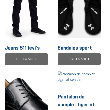
Jeans 511 levi's
Sandales sport
LIRE LA SUITE
LIRE LA SUITE
Ce
produit
a
plusieurs
variations.
Pantalon de
Les
complet tiger of
options