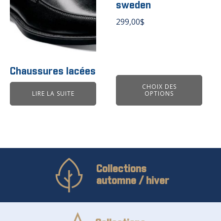
peuvent
sweden
être
299,00
$
choisies
sur
la
page
du
Chaussures lacées
produit
CHOIX DES
LIRE LA SUITE
OPTIONS
Collections
automne / hiver