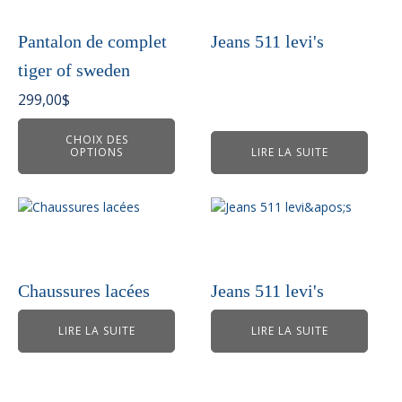
plusieurs
variations.
Pantalon de complet
Jeans 511 levi's
Les
tiger of sweden
options
peuvent
299,00
$
être
choisies
CHOIX DES
OPTIONS
LIRE LA SUITE
sur
la
page
du
produit
Chaussures lacées
Jeans 511 levi's
LIRE LA SUITE
LIRE LA SUITE