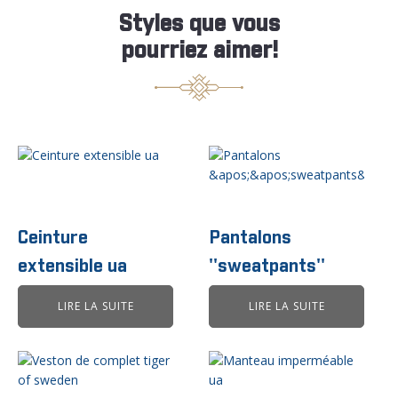
Styles que vous
pourriez aimer!
Ceinture
Pantalons
extensible ua
''sweatpants''
LIRE LA SUITE
LIRE LA SUITE
Ce
produit