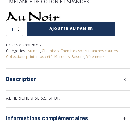
- MELANGE DE COTON ET SPANDEX
quantité
AJOUTER AU PANIER
de
Chemise
au
UGS :
5353001287525
noir
Catégories :
Au noir
,
Chemises
,
Chemises sport manches courtes
,
Collections printemps / été
,
Marques
,
Saisons
,
Vêtements
+
Description
ALFIERICHEMISE S.S. SPORT
+
Informations complémentaires