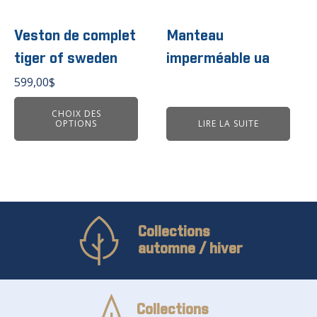
a
plusieurs
variations.
Veston de complet
Manteau
Les
tiger of sweden
imperméable ua
options
peuvent
599,00
$
être
choisies
CHOIX DES
OPTIONS
LIRE LA SUITE
sur
la
page
du
produit
Collections
automne / hiver
Collections