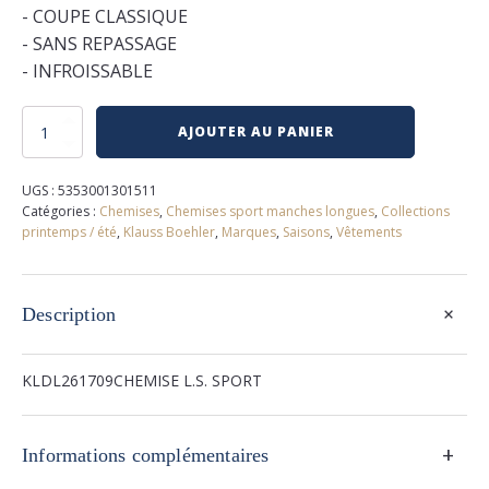
- COUPE CLASSIQUE
- SANS REPASSAGE
- INFROISSABLE
quantité
AJOUTER AU PANIER
de
Chemise
extensible
UGS :
5353001301511
klauss
Catégories :
Chemises
,
Chemises sport manches longues
,
Collections
printemps / été
,
Klauss Boehler
,
Marques
,
Saisons
,
Vêtements
+
Description
KLDL261709CHEMISE L.S. SPORT
+
Informations complémentaires