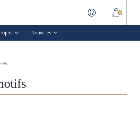
0
propos
Nouvelles
tifs
otifs