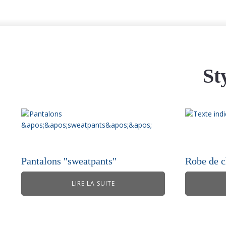
St
Pantalons ''sweatpants''
Robe de 
LIRE LA SUITE