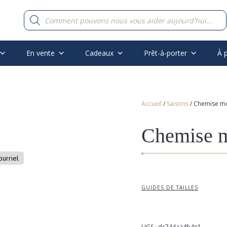
Recherche
de
produits
En vente
Cadeaux
Prêt-à-porter
À 
Accueil
/
Saisons
/ Chemise mo
Chemise m
ourriel
GUIDES DE TAILLES
UGS :
dc744aa4b4e1