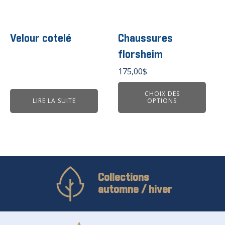
produit
produit
produit
a
plusieurs
variations.
Velour cotelé
Chaussures
Les
florsheim
options
peuvent
175,00
$
être
choisies
CHOIX DES
LIRE LA SUITE
OPTIONS
sur
la
page
du
produit
Collections
automne / hiver