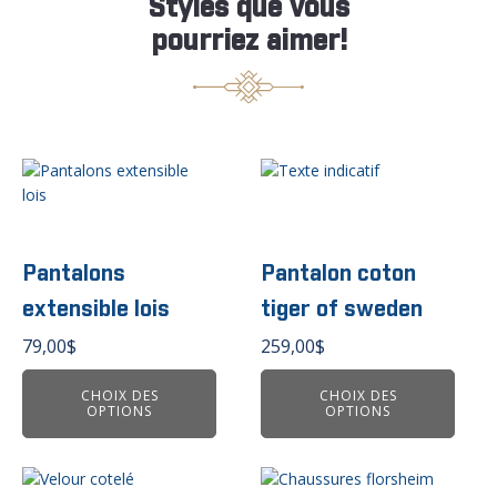
Styles que vous
pourriez aimer!
Ce
Ce
produit
produit
a
a
plusieurs
plusieurs
variations.
variations.
Pantalons
Pantalon coton
Les
Les
extensible lois
tiger of sweden
options
options
peuvent
peuvent
79,00
$
259,00
$
être
être
choisies
choisies
CHOIX DES
CHOIX DES
OPTIONS
OPTIONS
sur
sur
la
la
page
page
Ce
du
du