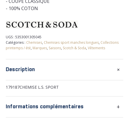
- COUPE CLASSIQUE
- 100% COTON
UGS :
5353001305045
Catégories :
Chemises
,
Chemises sport manches longues
,
Collections
printemps / été
,
Marques
,
Saisons
,
Scotch & Soda
,
Vêtements
+
Description
179187CHEMISE L.S. SPORT
+
Informations complémentaires