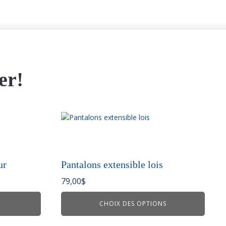
er!
Ce
produit
a
plusieurs
variations.
ur
Pantalons extensible lois
Les
79,00
$
options
peuvent
CHOIX DES OPTIONS
être
choisies