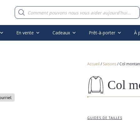
Recherche
de
produits
En vente
Cadeaux
Prêt-à-porter
À 
Accueil
/
Saisons
/ Col montant
Col mo
ourriel
GUIDES DE TAILLES