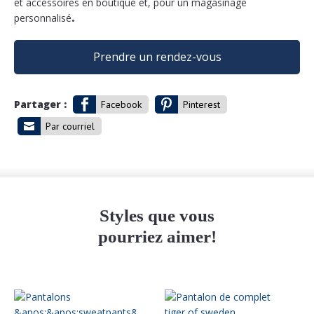
et accessoires en boutique et, pour un magasinage
personnalisé
.
Prendre un rendez-vous
Partager :
Facebook
Pinterest
Par courriel
Styles que vous
pourriez aimer!
Ce
produit