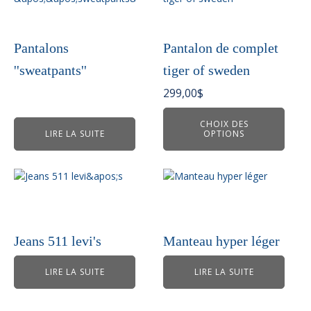
a
plusieurs
variations.
Pantalons
Pantalon de complet
Les
''sweatpants''
tiger of sweden
options
peuvent
299,00
$
être
choisies
CHOIX DES
LIRE LA SUITE
OPTIONS
sur
la
page
du
produit
Jeans 511 levi's
Manteau hyper léger
LIRE LA SUITE
LIRE LA SUITE