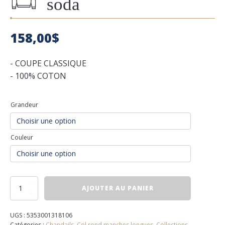
soda
158,00
$
- COUPE CLASSIQUE
- 100% COTON
Grandeur
Couleur
quantité
AJOUTER AU PANIER
de
Col
rond
UGS :
5353001318106
scotch
Catégories :
Chandails
,
Col rond manches longues
,
Collections