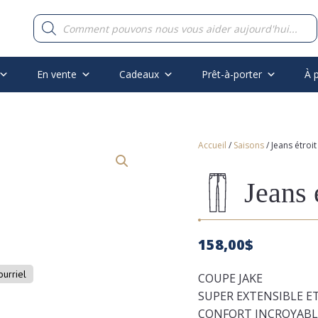
Recherche
de
produits
En vente
Cadeaux
Prêt-à-porter
À 
Accueil
/
Saisons
/ Jeans étroi
Jeans 
158,00
$
ourriel
COUPE JAKE
SUPER EXTENSIBLE ET
CONFORT INCROYABL