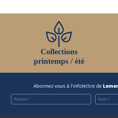
page
du
produit
Collections
printemps / été
Abonnez-vous à l'infolettre de
Lemer