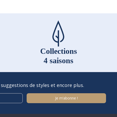
page
du
produit
Collections
4 saisons
 suggestions de styles et encore plus.