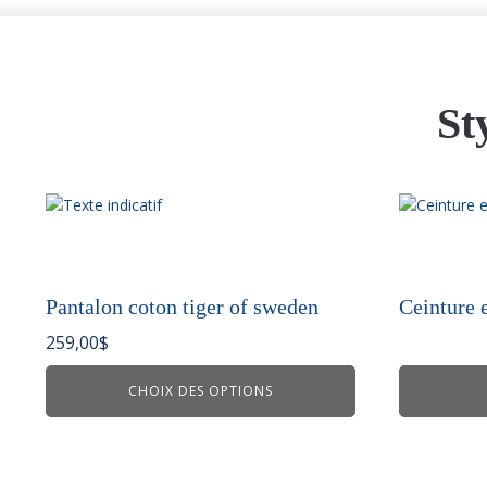
St
Ce
produit
a
plusieurs
variations.
Pantalon coton tiger of sweden
Ceinture 
Les
259,00
$
options
peuvent
CHOIX DES OPTIONS
être
choisies
sur
la