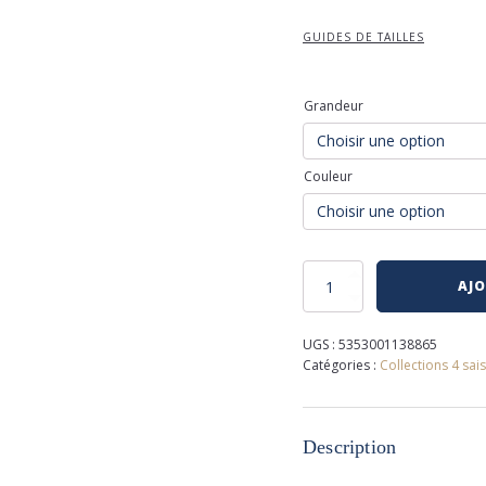
GUIDES DE TAILLES
Grandeur
Couleur
quantité
AJO
de
Jeans
étroit
UGS :
5353001138865
jake
Catégories :
Collections 4 sai
de
mavi
Description