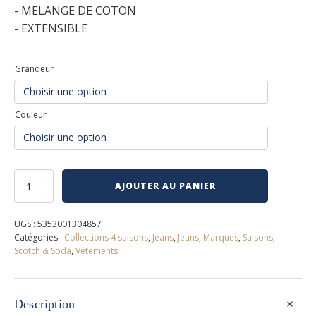
- MELANGE DE COTON
- EXTENSIBLE
Grandeur
Couleur
quantité
AJOUTER AU PANIER
de
Jeans
the
UGS :
5353001304857
zee
Catégories :
Collections 4 saisons
,
Jeans
,
Jeans
,
Marques
,
Saisons
,
scotch
Scotch & Soda
,
Vêtements
and
soda
+
Description