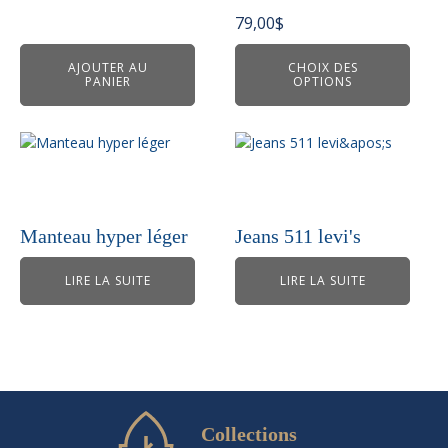
peuvent
79,00
$
être
choisies
AJOUTER AU
CHOIX DES
PANIER
OPTIONS
sur
la
page
du
produit
Manteau hyper léger
Jeans 511 levi's
LIRE LA SUITE
LIRE LA SUITE
Collections