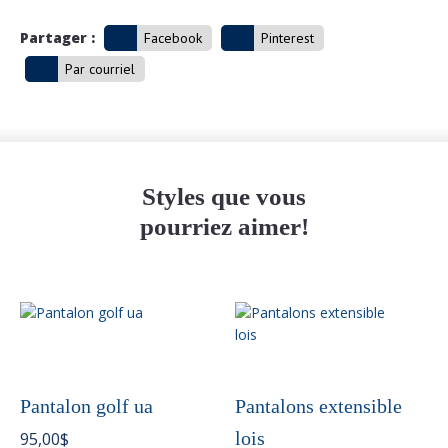
Partager :
Facebook
Pinterest
Par courriel
Styles que vous
pourriez aimer!
Ce
produit
a
plusieurs
variations.
Pantalon golf ua
Pantalons extensible
Les
lois
95,00
$
options