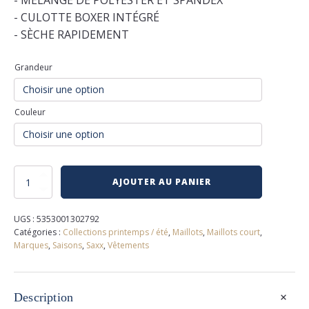
- MÉLANGE DE POLYESTER ET SPANDEX
- CULOTTE BOXER INTÉGRÉ
- SÈCHE RAPIDEMENT
Grandeur
Couleur
quantité
AJOUTER AU PANIER
de
Maillot
saxx
UGS :
5353001302792
Catégories :
Collections printemps / été
,
Maillots
,
Maillots court
,
Marques
,
Saisons
,
Saxx
,
Vêtements
+
Description