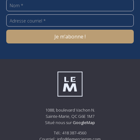
1088, boulevard Vachon N.
Sainte-Marie, QC G6E 1M7
Situé nous sur
GoogleMap
Tél.:
418 387-4560
Courriel :
info@lemerciersm.com