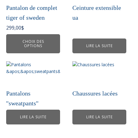
variations.
Pantalon de complet
Ceinture extensible
Les
tiger of sweden
ua
options
peuvent
299,00
$
être
choisies
CHOIX DES
OPTIONS
LIRE LA SUITE
sur
la
page
du
produit
Pantalons
Chaussures lacées
''sweatpants''
LIRE LA SUITE
LIRE LA SUITE