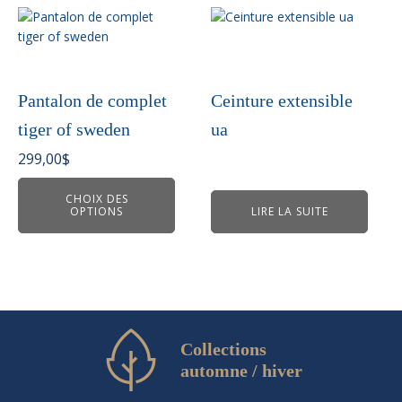
Ce
produit
a
plusieurs
variations.
Pantalon de complet
Ceinture extensible
Les
tiger of sweden
ua
options
peuvent
299,00
$
être
choisies
CHOIX DES
OPTIONS
LIRE LA SUITE
sur
la
page
du
produit
Collections
automne / hiver