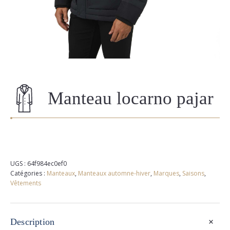
Manteau locarno pajar
UGS :
64f984ec0ef0
Catégories :
Manteaux
,
Manteaux automne-hiver
,
Marques
,
Saisons
,
Vêtements
+
Description