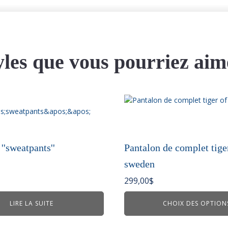
yles que vous pourriez aim
Ce
produit
a
plusieurs
variations.
''sweatpants''
Pantalon de complet tige
Les
sweden
options
peuvent
299,00
$
être
choisies
LIRE LA SUITE
CHOIX DES OPTION
sur
la