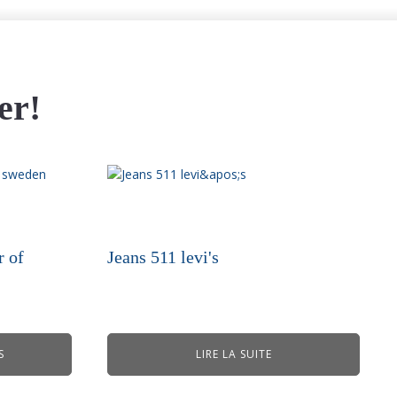
er!
r of
Jeans 511 levi's
S
LIRE LA SUITE