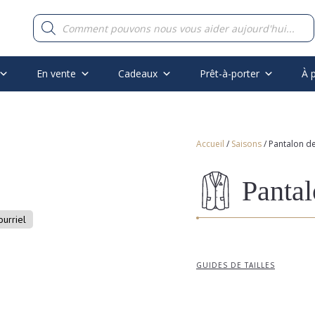
Recherche
de
produits
En vente
Cadeaux
Prêt-à-porter
À 
Accueil
/
Saisons
/ Pantalon d
Pantal
ourriel
GUIDES DE TAILLES