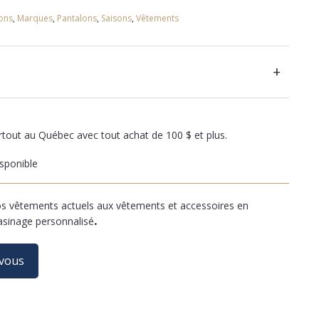
ons
,
Marques
,
Pantalons
,
Saisons
,
Vêtements
+
artout au Québec avec tout achat de 100 $ et plus.
sponible
 vêtements actuels aux vêtements et accessoires en
asinage personnalisé
.
-vous