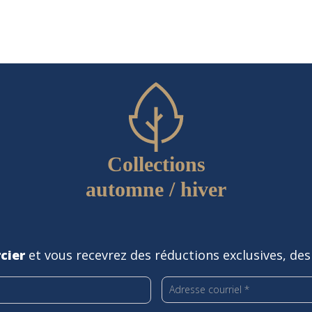
page
du
produit
Collections
automne / hiver
cier
et vous recevrez des réductions exclusives, des