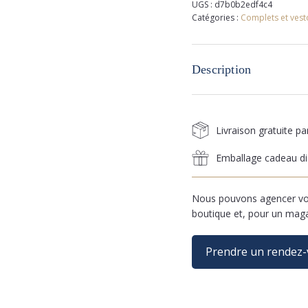
UGS :
d7b0b2edf4c4
Catégories :
Complets et vest
Description
Livraison gratuite p
Emballage cadeau di
Nous pouvons agencer vos
boutique et, pour un mag
Prendre un rendez