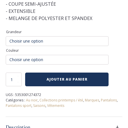
- COUPE SEMI-AJUSTÉE
- EXTENSIBLE
- MELANGE DE POLYESTER ET SPANDEX
Grandeur
Couleur
quantité
AJOUTER AU PANIER
de
Pantalon
extensible
UGS :
5353001274372
au
Catégories :
Au noir
,
Collections printemps / été
,
Marques
,
Pantalons
,
noir
Pantalons sport
,
Saisons
,
Vêtements
+
Description