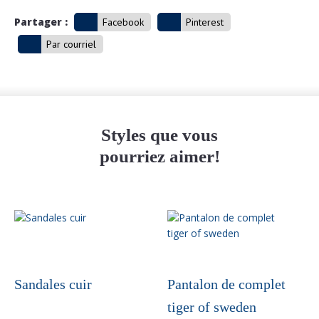
Partager :
Facebook
Pinterest
Par courriel
Styles que vous
pourriez aimer!
Ce
produit
a
plusieurs
variations.
Sandales cuir
Pantalon de complet
Les
tiger of sweden
options