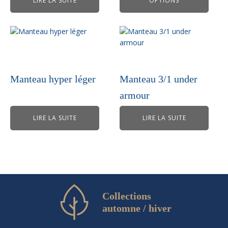
LIRE LA SUITE
OPTIONS
sur
la
page
du
produit
Manteau hyper léger
Manteau 3/1 under
armour
LIRE LA SUITE
LIRE LA SUITE
Collections
automne / hiver