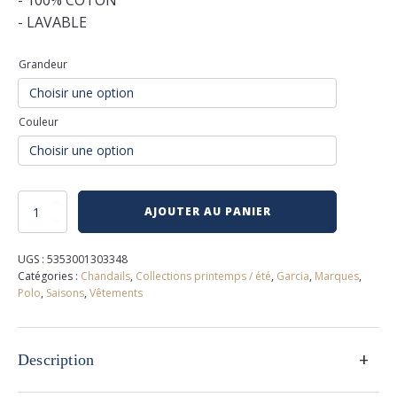
- 100% COTON
- LAVABLE
Grandeur
Couleur
quantité
AJOUTER AU PANIER
de
Polo
garcia
UGS :
5353001303348
Catégories :
Chandails
,
Collections printemps / été
,
Garcia
,
Marques
,
Polo
,
Saisons
,
Vêtements
+
Description