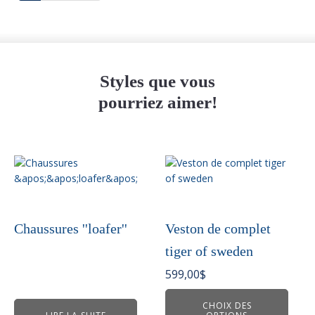
Styles que vous
pourriez aimer!
Ce
produit
a
plusieurs
variations.
Chaussures ''loafer''
Veston de complet
Les
tiger of sweden
options
peuvent
599,00
$
être
choisies
CHOIX DES