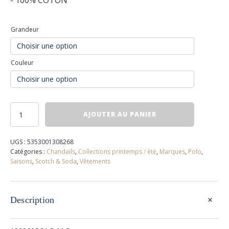
- 100% COTON
Grandeur
Couleur
quantité
AJOUTER AU PANIER
de
Polo
scotch
UGS :
5353001308268
and
Catégories :
Chandails
,
Collections printemps / été
,
Marques
,
Polo
,
soda
Saisons
,
Scotch & Soda
,
Vêtements
+
Description