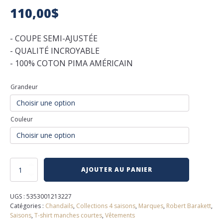
110,00
$
- COUPE SEMI-AJUSTÉE
- QUALITÉ INCROYABLE
- 100% COTON PIMA AMÉRICAIN
Grandeur
Couleur
quantité
AJOUTER AU PANIER
de
T-
shirt
UGS :
5353001213227
manches
Catégories :
Chandails
,
Collections 4 saisons
,
Marques
,
Robert Barakett
,
longues
Saisons
,
T-shirt manches courtes
,
Vêtements