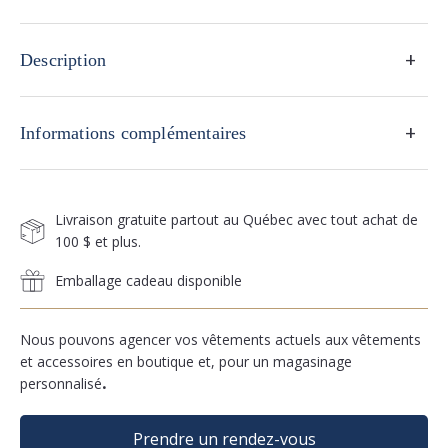
robert
barakett
+
Description
+
Informations complémentaires
Livraison gratuite partout au Québec avec tout achat de
100 $ et plus.
Emballage cadeau disponible
Nous pouvons agencer vos vêtements actuels aux vêtements
et accessoires en boutique et, pour un magasinage
personnalisé
.
Prendre un rendez-vous