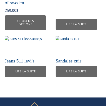
of sweden
options
peuvent
259,00
$
être
choisies
CHOIX DES
OPTIONS
LIRE LA SUITE
sur
la
page
du
produit
Jeans 511 levi's
Sandales cuir
LIRE LA SUITE
LIRE LA SUITE