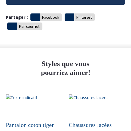
Partager :
Facebook
Pinterest
Par courriel
Styles que vous
pourriez aimer!
Ce
produit
a
plusieurs
variations.
Pantalon coton tiger
Chaussures lacées
Les