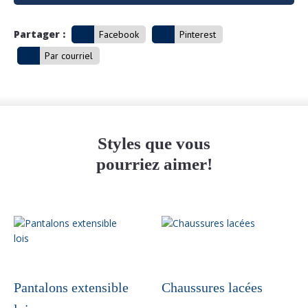
Partager :
Facebook
Pinterest
Par courriel
Styles que vous
pourriez aimer!
Ce
produit
a
plusieurs
variations.
Pantalons extensible
Chaussures lacées
Les