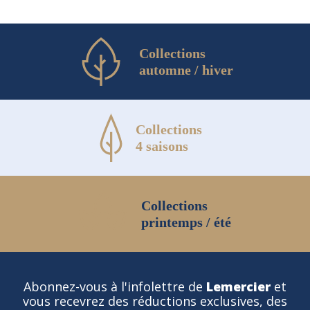
produit
Collections
automne / hiver
Collections
4 saisons
Collections
printemps / été
Abonnez-vous à l'infolettre de
Lemercier
et
vous recevrez des réductions exclusives, des