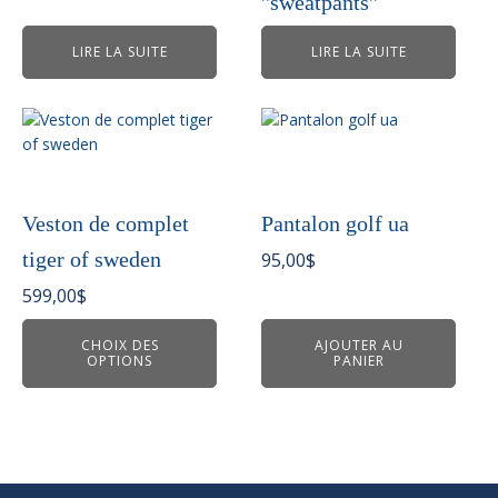
''sweatpants''
LIRE LA SUITE
LIRE LA SUITE
Ce
produit
a
plusieurs
variations.
Veston de complet
Pantalon golf ua
Les
tiger of sweden
95,00
$
options
peuvent
599,00
$
être
choisies
CHOIX DES
AJOUTER AU
OPTIONS
PANIER
sur
la
page
du
produit