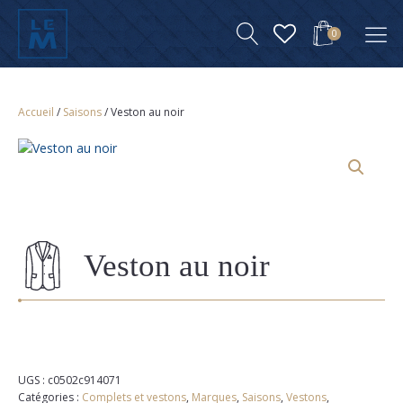
0
Accueil
/
Saisons
/ Veston au noir
Veston au noir
UGS :
c0502c914071
Catégories :
Complets et vestons
,
Marques
,
Saisons
,
Vestons
,