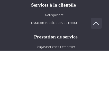
Services à la clientèle
Nous joindre
Livraison et politiques de retour
Prestation de service
Magasiner chez Lemercier
Mariage
Retouches
Conseillers vestimentaires
Heures d’ouvertures
Lundi : 9 h 30 à 17 h
Mardi : 9 h 30 à 17 h
Mercredi : 9 h 30 à 17 h
Jeudi : 9 h 30 à 20 h