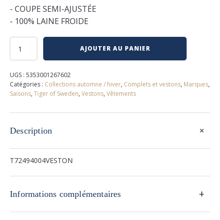
- COUPE SEMI-AJUSTÉE
- 100% LAINE FROIDE
quantité
AJOUTER AU PANIER
de
Veston
de
UGS :
5353001267602
complet
Catégories :
Collections automne / hiver
,
Complets et vestons
,
Marques
,
tiger
Saisons
,
Tiger of Sweden
,
Vestons
,
Vêtements
of
sweden
+
Description
T72494004VESTON
+
Informations complémentaires