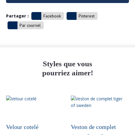
Partager :
Facebook
Pinterest
Par courriel
Styles que vous
pourriez aimer!
Ce
produit
a
plusieurs
variations.
Velour cotelé
Veston de complet
Les