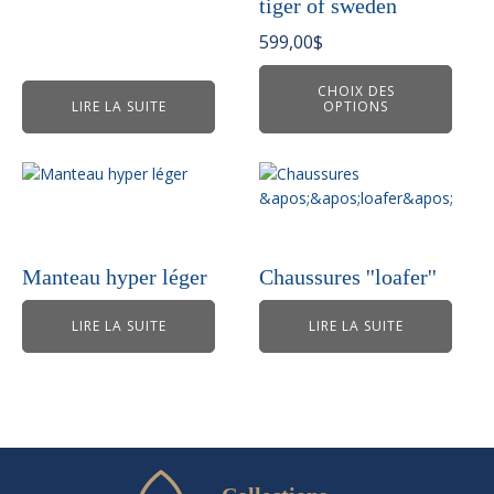
tiger of sweden
options
peuvent
599,00
$
être
choisies
CHOIX DES
LIRE LA SUITE
OPTIONS
sur
la
page
du
produit
Manteau hyper léger
Chaussures ''loafer''
LIRE LA SUITE
LIRE LA SUITE